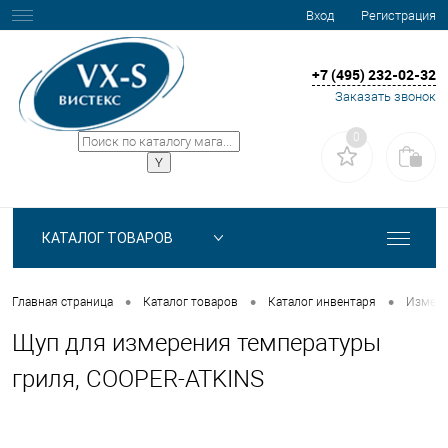
Вход
Регистрация
+7 (495) 232-02-32
Заказать звонок
0
КАТАЛОГ ТОВАРОВ
•
•
•
Главная страница
Каталог товаров
Каталог инвентаря
Измери
Щуп для измерения температуры
гриля, COOPER-ATKINS