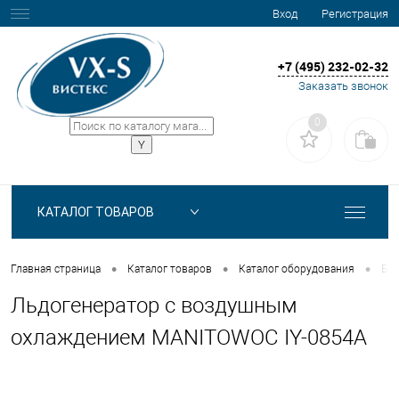
Вход
Регистрация
+7 (495) 232-02-32
Заказать звонок
0
КАТАЛОГ ТОВАРОВ
•
•
•
Главная страница
Каталог товаров
Каталог оборудования
Бар
Льдогенератор с воздушным
охлаждением MANITOWOC IY-0854A