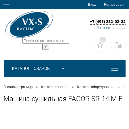
Вход
Регистрация
+7 (495) 232-02-32
Заказать звонок
0
КАТАЛОГ ТОВАРОВ
•
•
•
Главная страница
Каталог товаров
Каталог оборудования
Пра
Машина сушильная FAGOR SR-14 M E