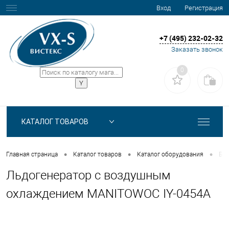
Вход
Регистрация
+7 (495) 232-02-32
Заказать звонок
0
КАТАЛОГ ТОВАРОВ
•
•
•
Главная страница
Каталог товаров
Каталог оборудования
Бар
Льдогенератор с воздушным
охлаждением MANITOWOC IY-0454A